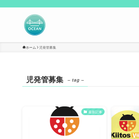
ホーム
児発管募集
児発管募集
– tag –
最新記事