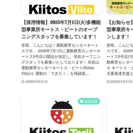
【採用情報】2025年7月1日(火)多機能
【お知らせ】2
型事業所キートス・ビートのオープ
型事業所キ
ニングスタッフを募集しています！
ンします！
皆様、こんにちは！運動療育センターキート
皆様、こんに
スです。 2025年7月1日に運動療育センターキ
スです。 202
ートス5号店の開設が決定し、現在オープニン
ートス5号店の
グスタッフを募集いたしております✨ 名前は
動療育センターキー
運動療育センターキートス・ビート(Kiitos
☺️ キートス
Viito)☺️ 運動の「できた！」を情緒面...
児童発達支援と
2025年5月21日
2025年5月21日
最新記事