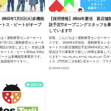
025年7月1日(火)多機能
【採用情報】2024年夏頃 新店舗
ートス・ビートがオープ
設予定!!!オープニングスタッフを
しています!!!
ちは！運動療育センターキート
皆様、こんにちは！運動療育センターキー
5年7月1日に運動療育センターキ
スです。 2024年4月現在、運動療育センタ
開設が決定しました✨ 名前は運
キートスの新店舗開設予定(R6年6月)に伴
トス・ビート(Kiitos Viito)
現在以下の事業所で新しい仲間を募集して
・ビートは多機能型事業所です。
ります✨ ○o｡○o｡o○｡o○○o｡○o｡o○｡o○ ①キ
放課後等デイサー...
トス（門司区二タ松町) ②キートス・プラス.
2024年3月8日
最新記事