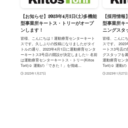
【お知らせ】2023年4月1日(土)多機能
【採用情報】2
型事業所キートス・トリーがオープ
型事業所キ
ンします！
ニングスタ
皆様、こんにちは！運動療育センターキート
皆様、こんに
スです。久しぶりの投稿になりましたがタイ
スです。 202
トルの通り、2023年4月1日に運動療育センタ
ートス3号店の
ーキートス3号店の開設が決定しました✨ 名前
グスタッフを募
は運動療育センターキートス・トリー(Kiitos
運動療育センター
Torii)☺️ 運動の「できた！」を情緒...
Torii)☺️ 
2023年1月27日
2023年1月27日