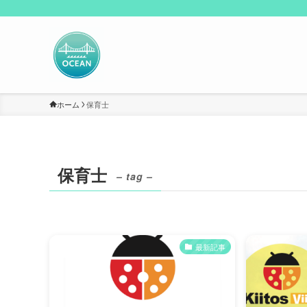
ホーム
保育士
保育士
– tag –
最新記事