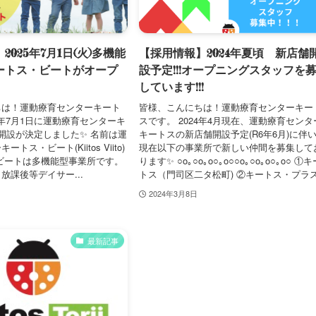
025年7月1日(火)多機能
【採用情報】2024年夏頃 新店舗
ートス・ビートがオープ
設予定!!!オープニングスタッフを
しています!!!
ちは！運動療育センターキート
皆様、こんにちは！運動療育センターキー
5年7月1日に運動療育センターキ
スです。 2024年4月現在、運動療育センタ
開設が決定しました✨ 名前は運
キートスの新店舗開設予定(R6年6月)に伴
トス・ビート(Kiitos Viito)
現在以下の事業所で新しい仲間を募集して
・ビートは多機能型事業所です。
ります✨ ○o｡○o｡o○｡o○○o｡○o｡o○｡o○ ①キ
放課後等デイサー...
トス（門司区二タ松町) ②キートス・プラス.
2024年3月8日
最新記事