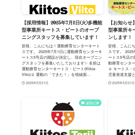
【採用情報】2025年7月1日(火)多機能
【お知らせ】2
型事業所キートス・ビートのオープ
型事業所キ
ニングスタッフを募集しています！
ンします！
皆様、こんにちは！運動療育センターキート
皆様、こんに
スです。 2025年7月1日に運動療育センターキ
スです。 202
ートス5号店の開設が決定し、現在オープニン
ートス5号店の
グスタッフを募集いたしております✨ 名前は
動療育センターキー
運動療育センターキートス・ビート(Kiitos
☺️ キートス
Viito)☺️ 運動の「できた！」を情緒面...
児童発達支援と
2025年5月21日
2025年5月21日
最新記事