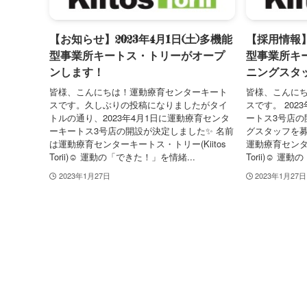
【お知らせ】2023年4月1日(土)多機能
【採用情報】2
型事業所キートス・トリーがオープ
型事業所キ
ンします！
ニングスタ
皆様、こんにちは！運動療育センターキート
皆様、こんに
スです。久しぶりの投稿になりましたがタイ
スです。 202
トルの通り、2023年4月1日に運動療育センタ
ートス3号店の
ーキートス3号店の開設が決定しました✨ 名前
グスタッフを募
は運動療育センターキートス・トリー(Kiitos
運動療育センター
Torii)☺️ 運動の「できた！」を情緒...
Torii)☺️ 
2023年1月27日
2023年1月27日