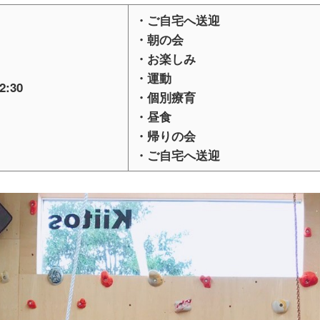
・ご自宅へ送迎
・朝の会
・お楽しみ
・運動
2:30
・個別療育
・昼食
・帰りの会
・ご自宅へ送迎